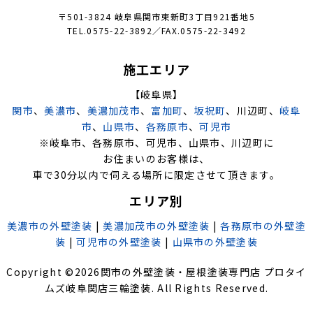
〒501-3824 岐阜県関市東新町3丁目921番地5
TEL.0575-22-3892／FAX.0575-22-3492
施工エリア
【岐阜県】
関市
、
美濃市
、
美濃加茂市
、
富加町
、
坂祝町
、川辺町、
岐阜
市
、
山県市
、
各務原市
、
可児市
※岐阜市、各務原市、可児市、山県市、川辺町に
お住まいのお客様は、
車で30分以内で伺える場所に限定させて頂きます。
エリア別
美濃市の外壁塗装
|
美濃加茂市の外壁塗装
|
各務原市の外壁塗
装
|
可児市の外壁塗装
|
山県市の外壁塗装
Copyright ©
2026
関市の外壁塗装・屋根塗装専門店 プロタイ
ムズ岐阜関店三輪塗装
. All Rights Reserved.