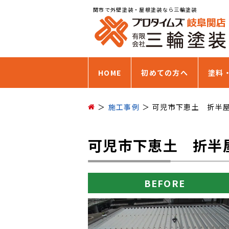
関市で外壁塗装・屋根塗装なら三輪塗装
HOME
初めての方へ
塗料
施工事例
可児市下恵土 折半
可児市下恵土 折半
BEFORE