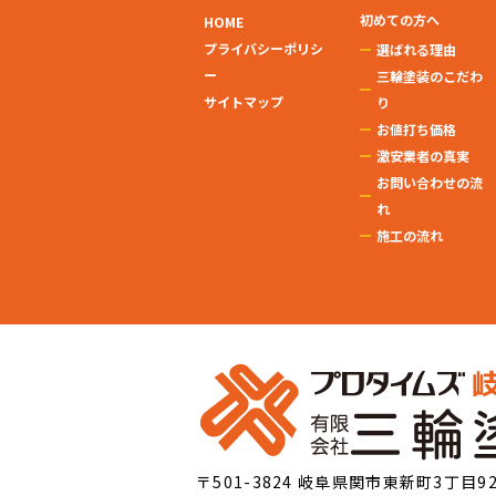
初めての方へ
HOME
プライバシーポリシ
選ばれる理由
ー
三輪塗装のこだわ
サイトマップ
り
お値打ち価格
激安業者の真実
お問い合わせの流
れ
施工の流れ
〒501-3824 岐阜県関市東新町3丁目9