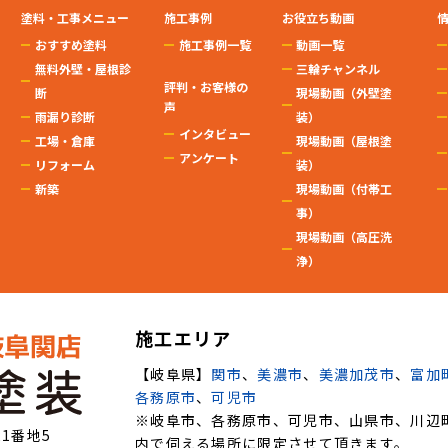
塗料・工事メニュー
施工事例
お役立ち動画
おすすめ塗料
施工事例一覧
動画一覧
無料外壁・屋根診
三輪チャンネル
評判・お客様の
断
現場動画（外壁塗
声
雨漏り診断
装）
インタビュー
工場・倉庫
現場動画（屋根塗
アンケート
リフォーム
装）
新築
現場動画（付帯工
事）
現場動画（高圧洗
浄）
施工エリア
【岐阜県】
関市
、
美濃市
、
美濃加茂市
、
富加
各務原市
、
可児市
※岐阜市、各務原市、可児市、山県市、川辺
21番地5
内で伺える場所に限定させて頂きます。