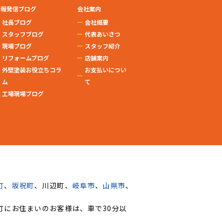
情報発信ブログ
会社案内
社長ブログ
会社概要
スタッフブログ
代表あいさつ
現場ブログ
スタッフ紹介
リフォームブログ
店舗案内
外壁塗装お役立ちコラ
お支払いについ
ム
て
工場現場ブログ
町
、
坂祝町
、川辺町、
岐阜市
、
山県市
、
町に
お住まいのお客様は、
車で30分以