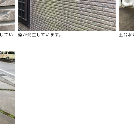
してい
藻が発生しています。
土台水