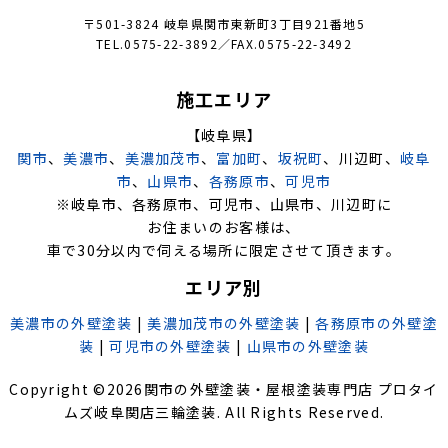
〒501-3824 岐阜県関市東新町3丁目921番地5
TEL.0575-22-3892／FAX.0575-22-3492
施工エリア
【岐阜県】
関市
、
美濃市
、
美濃加茂市
、
富加町
、
坂祝町
、川辺町、
岐阜
市
、
山県市
、
各務原市
、
可児市
※岐阜市、各務原市、可児市、山県市、川辺町に
お住まいのお客様は、
車で30分以内で伺える場所に限定させて頂きます。
エリア別
美濃市の外壁塗装
|
美濃加茂市の外壁塗装
|
各務原市の外壁塗
装
|
可児市の外壁塗装
|
山県市の外壁塗装
Copyright ©
2026
関市の外壁塗装・屋根塗装専門店 プロタイ
ムズ岐阜関店三輪塗装
. All Rights Reserved.