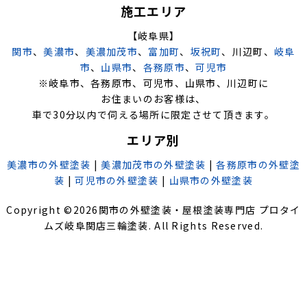
施工エリア
【岐阜県】
関市
、
美濃市
、
美濃加茂市
、
富加町
、
坂祝町
、川辺町、
岐阜
市
、
山県市
、
各務原市
、
可児市
※岐阜市、各務原市、可児市、山県市、川辺町に
お住まいのお客様は、
車で30分以内で伺える場所に限定させて頂きます。
エリア別
美濃市の外壁塗装
|
美濃加茂市の外壁塗装
|
各務原市の外壁塗
装
|
可児市の外壁塗装
|
山県市の外壁塗装
Copyright ©
2026
関市の外壁塗装・屋根塗装専門店 プロタイ
ムズ岐阜関店三輪塗装
. All Rights Reserved.