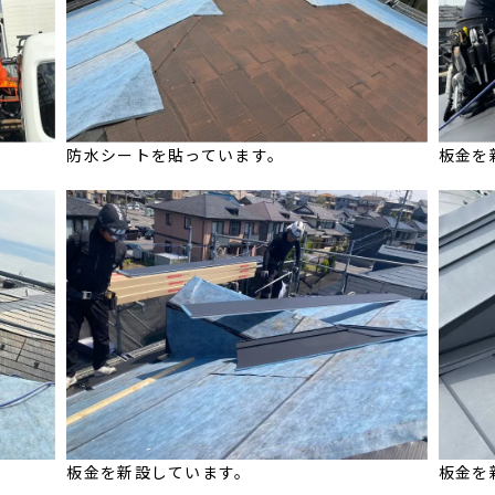
防水シートを貼っています。
板金を
板金を新設しています。
板金を