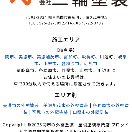
〒501-3824 岐阜県関市東新町3丁目921番地5
TEL.0575-22-3892／FAX.0575-22-3492
施工エリア
【岐阜県】
関市
、
美濃市
、
美濃加茂市
、
富加町
、
坂祝町
、川辺町、
岐阜
市
、
山県市
、
各務原市
、
可児市
※岐阜市、各務原市、可児市、山県市、川辺町に
お住まいのお客様は、
車で30分以内で伺える場所に限定させて頂きます。
エリア別
美濃市の外壁塗装
|
美濃加茂市の外壁塗装
|
各務原市の外壁塗
装
|
可児市の外壁塗装
|
山県市の外壁塗装
Copyright ©
2026
関市の外壁塗装・屋根塗装専門店 プロタイ
ムズ岐阜関店三輪塗装
. All Rights Reserved.