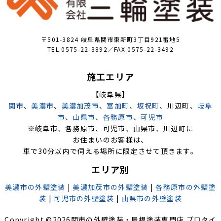
〒501-3824 岐阜県関市東新町3丁目921番地5
TEL.0575-22-3892／FAX.0575-22-3492
施工エリア
【岐阜県】
関市
、
美濃市
、
美濃加茂市
、
富加町
、
坂祝町
、川辺町、
岐阜
市
、
山県市
、
各務原市
、
可児市
※岐阜市、各務原市、可児市、山県市、川辺町に
お住まいのお客様は、
車で30分以内で伺える場所に限定させて頂きます。
エリア別
美濃市の外壁塗装
|
美濃加茂市の外壁塗装
|
各務原市の外壁塗
装
|
可児市の外壁塗装
|
山県市の外壁塗装
Copyright ©
2026
関市の外壁塗装・屋根塗装専門店 プロタイ