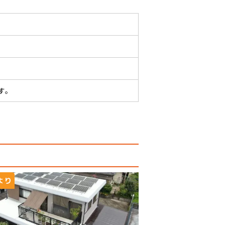
す。
より