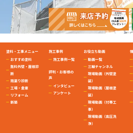
塗料・工事メニュー
施工事例
お役立ち動画
おすすめ塗料
施工事例一覧
動画一覧
無料外壁・屋根診
三輪チャンネル
評判・お客様の
断
現場動画（外壁塗
声
雨漏り診断
装）
インタビュー
工場・倉庫
現場動画（屋根塗
アンケート
リフォーム
装）
新築
現場動画（付帯工
事）
現場動画（高圧洗
浄）