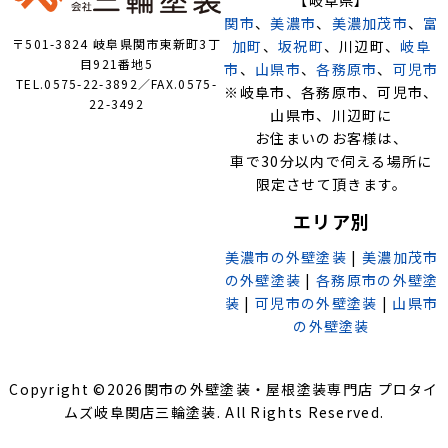
関市
、
美濃市
、
美濃加茂市
、
富
〒501-3824 岐阜県関市東新町3丁
加町
、
坂祝町
、川辺町、
岐阜
目921番地5
市
、
山県市
、
各務原市
、
可児市
TEL.0575-22-3892／FAX.0575-
※岐阜市、各務原市、可児市、
22-3492
山県市、川辺町に
お住まいのお客様は、
車で30分以内で伺える場所に
限定させて頂きます。
エリア別
美濃市の外壁塗装
|
美濃加茂市
の外壁塗装
|
各務原市の外壁塗
装
|
可児市の外壁塗装
|
山県市
の外壁塗装
Copyright ©
2026
関市の外壁塗装・屋根塗装専門店 プロタイ
ムズ岐阜関店三輪塗装
. All Rights Reserved.