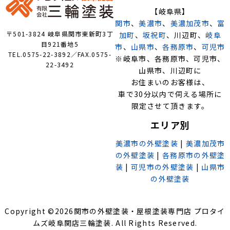
【岐阜県】
関市
、
美濃市
、
美濃加茂市
、
富
〒501-3824 岐阜県関市東新町3丁
加町
、
坂祝町
、川辺町、
岐阜
目921番地5
市
、
山県市
、
各務原市
、
可児市
TEL.0575-22-3892／FAX.0575-
※岐阜市、各務原市、可児市、
22-3492
山県市、川辺町に
お住まいのお客様は、
車で30分以内で伺える場所に
限定させて頂きます。
エリア別
美濃市の外壁塗装
|
美濃加茂市
の外壁塗装
|
各務原市の外壁塗
装
|
可児市の外壁塗装
|
山県市
の外壁塗装
Copyright ©
2026
関市の外壁塗装・屋根塗装専門店 プロタイ
ムズ岐阜関店三輪塗装
. All Rights Reserved.