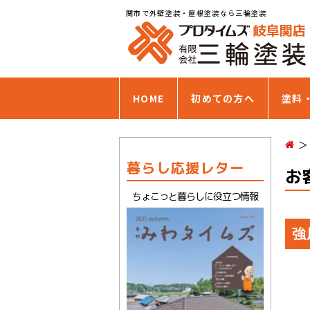
関市で外壁塗装・屋根塗装なら三輪塗装
HOME
初めての方へ
塗料
暮らし応援レター
お
ちょこっと暮らしに役立つ情報
強