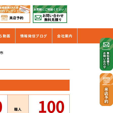
ち動画
情報発信ブログ
会社案内
市
0
100
職人