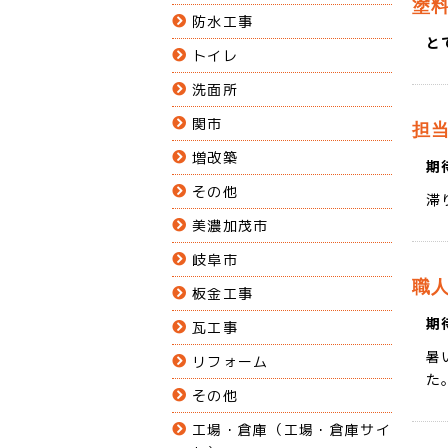
塗
防水工事
と
トイレ
洗面所
関市
担
増改築
期
その他
滞
美濃加茂市
岐阜市
職
板金工事
期
瓦工事
暑
リフォーム
た
その他
工場・倉庫（工場・倉庫サイ