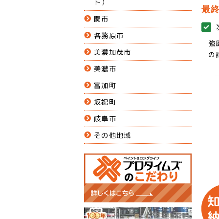
ト）
最
関市
各務原市
強
美濃加茂市
の
美濃市
富加町
坂祝町
岐阜市
その他地域