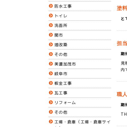
防水工事
塗
トイレ
と
洗面所
関市
担
増改築
期
その他
見
美濃加茂市
内
岐阜市
板金工事
瓦工事
職
リフォーム
期
その他
T
工場・倉庫（工場・倉庫サイ