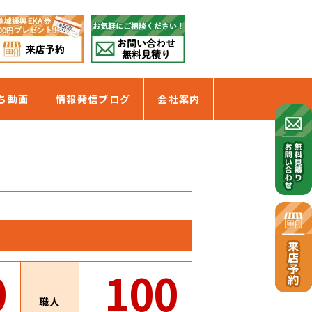
ち動画
情報発信ブログ
会社案内
0
100
職人