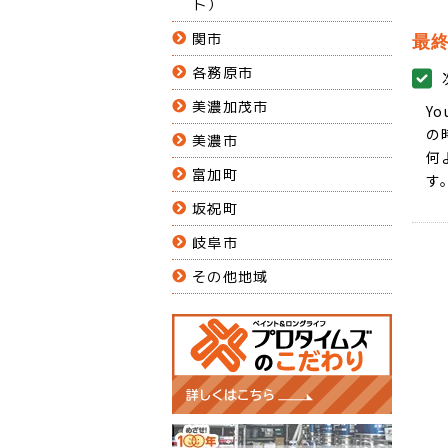
ト）
関市
最
各務原市
美濃加茂市
Y
の
美濃市
何
富加町
す
坂祝町
岐阜市
その他地域