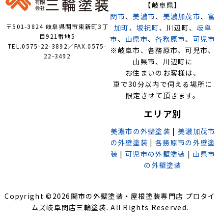
【岐阜県】
関市
、
美濃市
、
美濃加茂市
、
富
〒501-3824 岐阜県関市東新町3丁
加町
、
坂祝町
、川辺町、
岐阜
目921番地5
市
、
山県市
、
各務原市
、
可児市
TEL.0575-22-3892／FAX.0575-
※岐阜市、各務原市、可児市、
22-3492
山県市、川辺町に
お住まいのお客様は、
車で30分以内で伺える場所に
限定させて頂きます。
エリア別
美濃市の外壁塗装
|
美濃加茂市
の外壁塗装
|
各務原市の外壁塗
装
|
可児市の外壁塗装
|
山県市
の外壁塗装
Copyright ©
2026
関市の外壁塗装・屋根塗装専門店 プロタイ
ムズ岐阜関店三輪塗装
. All Rights Reserved.