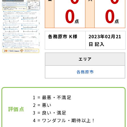
0
0
点
点
各務原市 K様
2023年02月21
日 記入
エリア
各務原市
最悪・不満足
悪い
評価点
良い・満足
ワンダフル・期待以上！