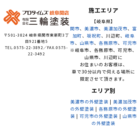
施工エリア
【岐阜県】
関市
、
美濃市
、
美濃加茂市
、
富
〒501-3824 岐阜県関市東新町3丁
加町
、
坂祝町
、川辺町、
岐阜
目921番地5
市
、
山県市
、
各務原市
、
可児市
TEL.0575-22-3892／FAX.0575-
※岐阜市、各務原市、可児市、
22-3492
山県市、川辺町に
お住まいのお客様は、
車で30分以内で伺える場所に
限定させて頂きます。
エリア別
美濃市の外壁塗装
|
美濃加茂市
の外壁塗装
|
各務原市の外壁塗
装
|
可児市の外壁塗装
|
山県市
の外壁塗装