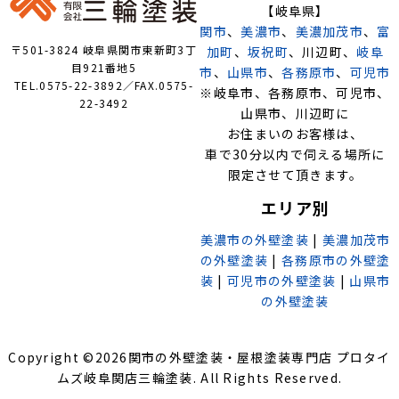
【岐阜県】
関市
、
美濃市
、
美濃加茂市
、
富
〒501-3824 岐阜県関市東新町3丁
加町
、
坂祝町
、川辺町、
岐阜
目921番地5
市
、
山県市
、
各務原市
、
可児市
TEL.0575-22-3892／FAX.0575-
※岐阜市、各務原市、可児市、
22-3492
山県市、川辺町に
お住まいのお客様は、
車で30分以内で伺える場所に
限定させて頂きます。
エリア別
美濃市の外壁塗装
|
美濃加茂市
の外壁塗装
|
各務原市の外壁塗
装
|
可児市の外壁塗装
|
山県市
の外壁塗装
Copyright ©
2026
関市の外壁塗装・屋根塗装専門店 プロタイ
ムズ岐阜関店三輪塗装
. All Rights Reserved.