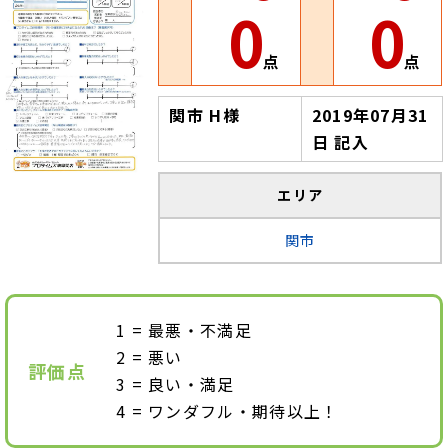
0
0
点
点
関市 H様
2019年07月31
日 記入
エリア
関市
最悪・不満足
悪い
評価点
良い・満足
ワンダフル・期待以上！