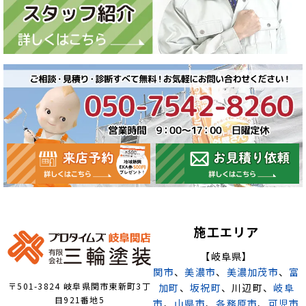
施工エリア
【岐阜県】
関市
、
美濃市
、
美濃加茂市
、
富
〒501-3824 岐阜県関市東新町3丁
加町
、
坂祝町
、川辺町、
岐阜
目921番地5
市
、
山県市
、
各務原市
、
可児市