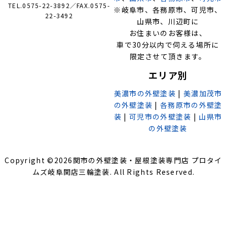
TEL.0575-22-3892／FAX.0575-
※岐阜市、各務原市、可児市、
22-3492
山県市、川辺町に
お住まいのお客様は、
車で30分以内で伺える場所に
限定させて頂きます。
エリア別
美濃市の外壁塗装
|
美濃加茂市
の外壁塗装
|
各務原市の外壁塗
装
|
可児市の外壁塗装
|
山県市
の外壁塗装
Copyright ©
2026
関市の外壁塗装・屋根塗装専門店 プロタイ
ムズ岐阜関店三輪塗装
. All Rights Reserved.