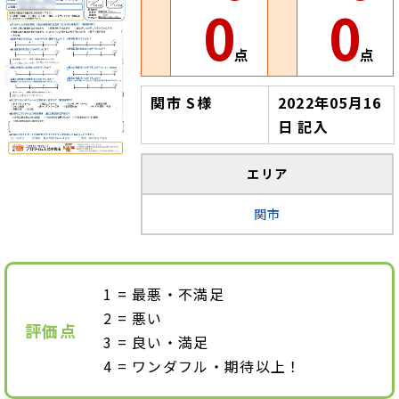
0
0
点
点
関市 S様
2022年05月16
日 記入
エリア
関市
最悪・不満足
悪い
評価点
良い・満足
ワンダフル・期待以上！