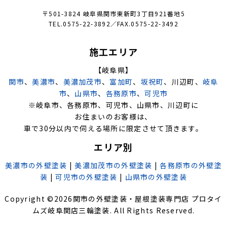
〒501-3824 岐阜県関市東新町3丁目921番地5
TEL.0575-22-3892／FAX.0575-22-3492
施工エリア
【岐阜県】
関市
、
美濃市
、
美濃加茂市
、
富加町
、
坂祝町
、川辺町、
岐阜
市
、
山県市
、
各務原市
、
可児市
※岐阜市、各務原市、可児市、山県市、川辺町に
お住まいのお客様は、
車で30分以内で伺える場所に限定させて頂きます。
エリア別
美濃市の外壁塗装
|
美濃加茂市の外壁塗装
|
各務原市の外壁塗
装
|
可児市の外壁塗装
|
山県市の外壁塗装
Copyright ©
2026
関市の外壁塗装・屋根塗装専門店 プロタイ
ムズ岐阜関店三輪塗装
. All Rights Reserved.