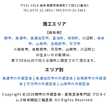
〒501-3824 岐阜県関市東新町3丁目921番地5
TEL.0575-22-3892／FAX.0575-22-3492
施工エリア
【岐阜県】
関市
、
美濃市
、
美濃加茂市
、
富加町
、
坂祝町
、川辺町、
岐阜
市
、
山県市
、
各務原市
、
可児市
※岐阜市、各務原市、可児市、山県市、川辺町に
お住まいのお客様は、
車で30分以内で伺える場所に限定させて頂きます。
エリア別
美濃市の外壁塗装
|
美濃加茂市の外壁塗装
|
各務原市の外壁塗
装
|
可児市の外壁塗装
|
山県市の外壁塗装
Copyright ©
2026
関市の外壁塗装・屋根塗装専門店 プロタイ
ムズ岐阜関店三輪塗装
. All Rights Reserved.