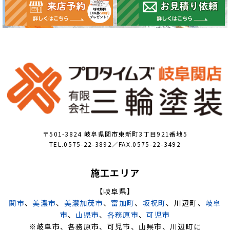
〒501-3824 岐阜県関市東新町3丁目921番地5
TEL.0575-22-3892／FAX.0575-22-3492
施工エリア
【岐阜県】
関市
、
美濃市
、
美濃加茂市
、
富加町
、
坂祝町
、川辺町、
岐阜
市
、
山県市
、
各務原市
、
可児市
※岐阜市、各務原市、可児市、山県市、川辺町に