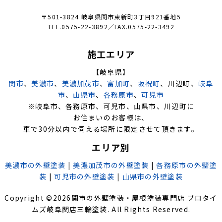
〒501-3824 岐阜県関市東新町3丁目921番地5
TEL.0575-22-3892／FAX.0575-22-3492
施工エリア
【岐阜県】
関市
、
美濃市
、
美濃加茂市
、
富加町
、
坂祝町
、川辺町、
岐阜
市
、
山県市
、
各務原市
、
可児市
※岐阜市、各務原市、可児市、山県市、川辺町に
お住まいのお客様は、
車で30分以内で伺える場所に限定させて頂きます。
エリア別
美濃市の外壁塗装
|
美濃加茂市の外壁塗装
|
各務原市の外壁塗
装
|
可児市の外壁塗装
|
山県市の外壁塗装
Copyright ©
2026
関市の外壁塗装・屋根塗装専門店 プロタイ
ムズ岐阜関店三輪塗装
. All Rights Reserved.