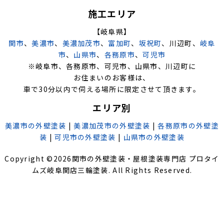
施工エリア
【岐阜県】
関市
、
美濃市
、
美濃加茂市
、
富加町
、
坂祝町
、川辺町、
岐阜
市
、
山県市
、
各務原市
、
可児市
※岐阜市、各務原市、可児市、山県市、川辺町に
お住まいのお客様は、
車で30分以内で伺える場所に限定させて頂きます。
エリア別
美濃市の外壁塗装
|
美濃加茂市の外壁塗装
|
各務原市の外壁塗
装
|
可児市の外壁塗装
|
山県市の外壁塗装
Copyright ©
2026
関市の外壁塗装・屋根塗装専門店 プロタイ
ムズ岐阜関店三輪塗装
. All Rights Reserved.