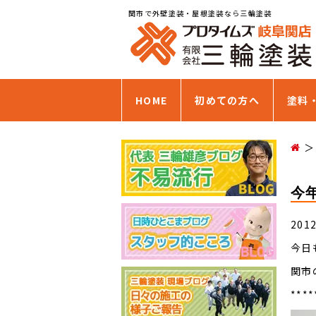
関市で外壁塗装・屋根塗装なら三輪塗装
HOME
初めての方へ
塗料
今
201
今日
関市
****