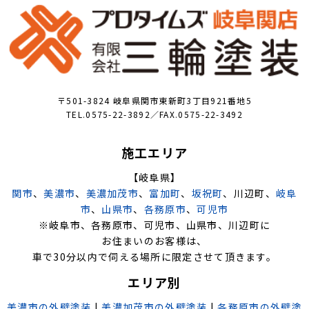
〒501-3824 岐阜県関市東新町3丁目921番地5
TEL.0575-22-3892／FAX.0575-22-3492
施工エリア
【岐阜県】
関市
、
美濃市
、
美濃加茂市
、
富加町
、
坂祝町
、川辺町、
岐阜
市
、
山県市
、
各務原市
、
可児市
※岐阜市、各務原市、可児市、山県市、川辺町に
お住まいのお客様は、
車で30分以内で伺える場所に限定させて頂きます。
エリア別
美濃市の外壁塗装
|
美濃加茂市の外壁塗装
|
各務原市の外壁塗