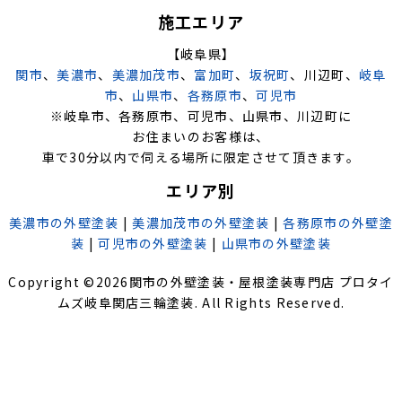
施工エリア
【岐阜県】
関市
、
美濃市
、
美濃加茂市
、
富加町
、
坂祝町
、川辺町、
岐阜
市
、
山県市
、
各務原市
、
可児市
※岐阜市、各務原市、可児市、山県市、川辺町に
お住まいのお客様は、
車で30分以内で伺える場所に限定させて頂きます。
エリア別
美濃市の外壁塗装
|
美濃加茂市の外壁塗装
|
各務原市の外壁塗
装
|
可児市の外壁塗装
|
山県市の外壁塗装
Copyright ©
2026
関市の外壁塗装・屋根塗装専門店 プロタイ
ムズ岐阜関店三輪塗装
. All Rights Reserved.