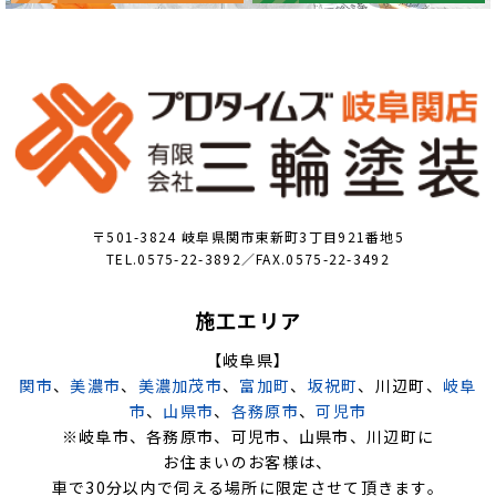
〒501-3824 岐阜県関市東新町3丁目921番地5
TEL.0575-22-3892／FAX.0575-22-3492
施工エリア
【岐阜県】
関市
、
美濃市
、
美濃加茂市
、
富加町
、
坂祝町
、川辺町、
岐阜
市
、
山県市
、
各務原市
、
可児市
※岐阜市、各務原市、可児市、山県市、川辺町に
お住まいのお客様は、
車で30分以内で伺える場所に限定させて頂きます。