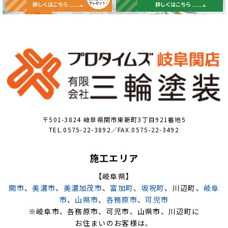
〒501-3824 岐阜県関市東新町3丁目921番地5
TEL.0575-22-3892／FAX.0575-22-3492
施工エリア
【岐阜県】
関市
、
美濃市
、
美濃加茂市
、
富加町
、
坂祝町
、川辺町、
岐阜
市
、
山県市
、
各務原市
、
可児市
※岐阜市、各務原市、可児市、山県市、川辺町に
お住まいのお客様は、