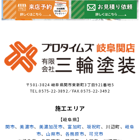
〒501-3824 岐阜県関市東新町3丁目921番地5
TEL.0575-22-3892／FAX.0575-22-3492
施工エリア
【岐阜県】
関市
、
美濃市
、
美濃加茂市
、
富加町
、
坂祝町
、川辺町、
岐阜
市
、
山県市
、
各務原市
、
可児市