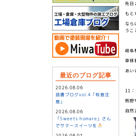
先日
もと
なら
うこ
岐阜
車移
あい
最近のブログ記事
2026.08.06
11
読書ブログvol.4「有意注
熊野
意」
自然
2026.08.06
「Sweets homare」さん
でサマースイーツを
2026.08.01