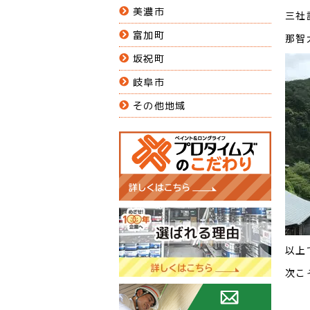
美濃市
三社
富加町
那智
坂祝町
岐阜市
その他地域
以上
次こ