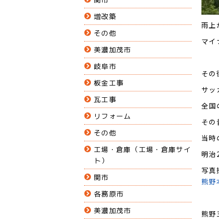
増改築
雨上
その他
マイ
美濃加茂市
岐阜市
その
板金工事
サッ
瓦工事
全国
リフォーム
その
その他
当時
工場・倉庫（工場・倉庫サイ
明治
ト）
写真
関市
熊野
各務原市
美濃加茂市
熊野