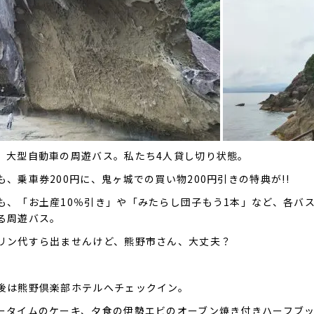
、大型自動車の周遊バス。私たち4人貸し切り状態。
も、乗車券200円に、鬼ヶ城での買い物200円引きの特典が!!
も、「お土産10％引き」や「みたらし団子もう1本」など、各バ
る周遊バス。
リン代すら出ませんけど、熊野市さん、大丈夫？
後は熊野倶楽部ホテルへチェックイン。
ータイムのケーキ、夕食の伊勢エビのオーブン焼き付きハーフブ