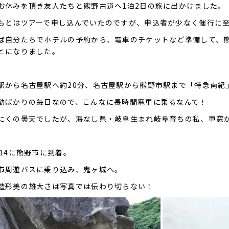
お休みを頂き友人たちと熊野古道へ1泊2日の旅に出かけました。
もとはツアーで申し込んでいたのですが、申込者が少なく催行に
ば自分たちでホテルの予約から、電車のチケットなど準備して、
とになりました。
駅から名古屋駅へ約20分、名古屋駅から熊野市駅まで「特急南紀
動ばかりの毎日なので、こんなに長時間電車に乗るなんて！
にくの曇天でしたが、海なし県・岐阜生まれ岐阜育ちの私、車窓
：14に熊野市に到着。
市周遊バスに乗り込み、鬼ヶ城へ。
造形美の雄大さは写真では伝わり切らない！