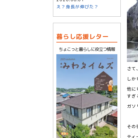
え？身長が伸びた？
暮らし応援レター
ちょこっと暮らしに役立つ情報
さて
しか
他に
すぎ
ガソ
その
ティ