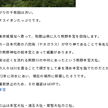
がりの千枚田は渋い。
ナスイオンたっぷりです。
後赤城城址へ寄って、和歌山県に入り熊野本宮を目指します。
カー日本代表の八咫烏（ヤタガラス）が守り神であることで有名
の熊野神社の総本宮とあって威厳があります。
昔は近くを流れる熊野川の中州にあったという熊野本宮大社。
の人々は川を渡ることで禊ぎをして身を清め本宮を詣でたのだと
22年に洪水にあい、現在の場所に移築したそうです。
撮影禁止のため、その雄姿ははHPで。
本宮
三山は本宮大社・速玉大社・那智大社の三社。