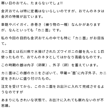
寒い日のおでん、たまらないでしょ!!
金沢おでんは特に定義はないらしいのですが、おでんのネタは
金沢の特徴が出ています。
車麩やバイガイ、赤巻き（練り物の一種）なんかがあります
が、なんといっても「カニ面」です。
私の今回の目的も金沢おでんの中でも特に「カニ面」がお目当
て。
カニ面とは石川県で水揚げされたズワイガニの雌を丸っと１匹
使ったもので、おでんのネタとしてはかなり高級なものです。
この時期の雌は内子（卵巣）、外子（卵）を蓄えています。
カニ面はこの雌のカニをさばいて、甲羅＝’面’に内子外子、カニ
足をきれいに盛り付けたもの。
注文を受けてから、このカニ面をお出汁に入れて完成させるよ
うなのですが
あまりにもきれいな状態で、お出汁に入れても崩れないのが不
思議。