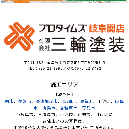
〒501-3824 岐阜県関市東新町3丁目921番地5
TEL.0575-22-3892／FAX.0575-22-3492
施工エリア
【岐阜県】
関市
、
美濃市
、
美濃加茂市
、
富加町
、
坂祝町
、川辺町、
岐阜
市
、
山県市
、
各務原市
、
可児市
※岐阜市、各務原市、可児市、山県市、川辺町に
お住まいのお客様は、
車で30分以内で伺える場所に限定させて頂きます。