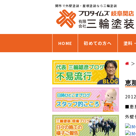
関市で外壁塗装・屋根塗装なら三輪塗装
HOME
初めての方へ
塗料
恵
201
■恵
外壁