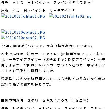
外壁 ＡＬＣ 日本ペイント ファイン４Ｆセラミック
屋根 折板 日本ペイント サーモアイ４Ｆ
25年の間ほぼ手つかずで、かなり錆が進行しています。
本来であれば上塗のサーモアイ４Ｆ(屋根用遮熱フッソ上塗)に
はサーモアイプライマー（遮熱エポキシ樹脂プライマー）を使
用しますが、今回はジャパンカーボライン社のカーボマスチッ
ク１５を下塗りに採用しました。
浸透型エポキシ樹脂厚膜アルミニウム塗料というなかなか無い
設計で高い防錆力を持ちます。
■関市朝倉町 Ｓ様邸 セキスイハウス（元請工事）
外壁 サイディング 日本ペイント ファイン４Ｆセラミック