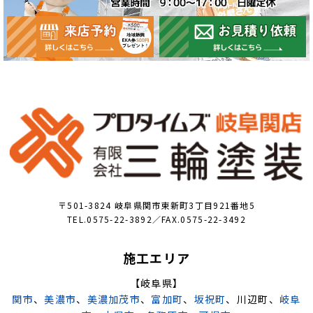
〒501-3824 岐阜県関市東新町3丁目921番地5
TEL.0575-22-3892／FAX.0575-22-3492
施工エリア
【岐阜県】
関市
、
美濃市
、
美濃加茂市
、
富加町
、
坂祝町
、川辺町、
岐阜