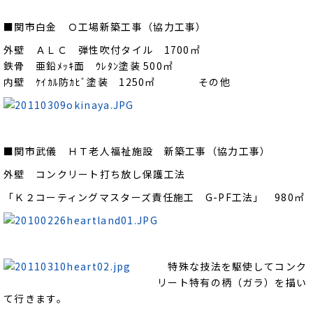
■関市白金 Ｏ工場新築工事（協力工事）
外壁 ＡＬＣ 弾性吹付タイル 1700㎡
鉄骨 亜鉛ﾒｯｷ面 ｳﾚﾀﾝ塗装 500㎡
内壁 ｹｲｶﾙ防ｶﾋﾞ塗装 1250㎡ その他
■関市武儀 ＨＴ老人福祉施設 新築工事（協力工事）
外壁 コンクリート打ち放し保護工法
「Ｋ２コーティングマスターズ責任施工 G-PF工法」 980㎡
特殊な技法を駆使してコンク
リート特有の柄（ガラ）を描い
て行きます。