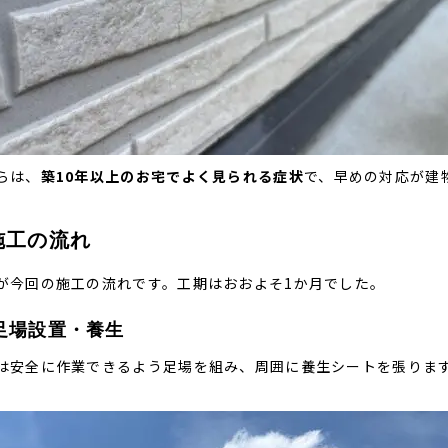
らは、
築10年以上のお宅でよく見られる症状
で、早めの対応が建
 施工の流れ
が今回の施工の流れです。工期はおおよそ1か月でした。
足場設置・養生
は安全に作業できるよう足場を組み、周囲に養生シートを張りま