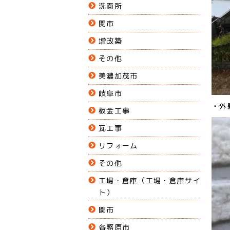
洗面所
関市
増改築
その他
美濃加茂市
岐阜市
・外
板金工事
瓦工事
リフォーム
その他
工場・倉庫（工場・倉庫サイ
ト）
関市
各務原市