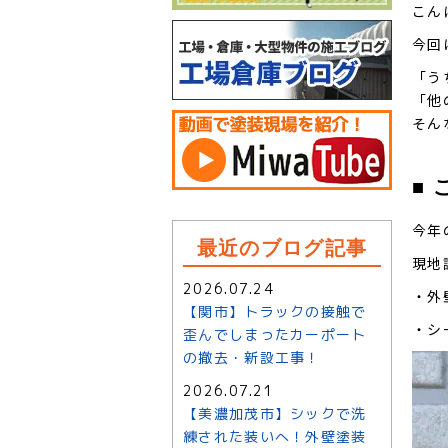
こん
今回
「う
「他
そん
■
今年
最近のブログ記事
現地
2026.07.24
・外
【関市】トラックの接触で
・シ
歪んでしまったカーポート
の撤去・新設工事！
2026.07.21
【美濃加茂市】シックで洗
練された装いへ！外壁塗装