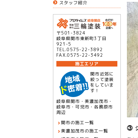
スタッフ紹介
〒501-3824
岐阜県関市東新町3丁目
921-5
TEL.0575-22-3892
FAX.0575-22-3492
施工エリア
関市近郊に
絞って塗装
をしていま
す！
岐阜県関市・美濃加茂市・
岐阜市・可児市・各務原市
周辺
関市の施工一覧
③
美濃加茂市の施工一覧