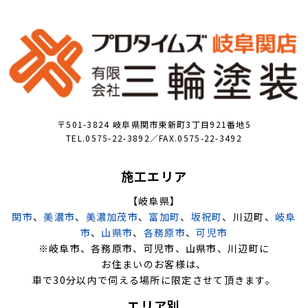
〒501-3824 岐阜県関市東新町3丁目921番地5
TEL.0575-22-3892／FAX.0575-22-3492
施工エリア
【岐阜県】
関市
、
美濃市
、
美濃加茂市
、
富加町
、
坂祝町
、川辺町、
岐阜
市
、
山県市
、
各務原市
、
可児市
※岐阜市、各務原市、可児市、山県市、川辺町に
お住まいのお客様は、
車で30分以内で伺える場所に限定させて頂きます。
エリア別