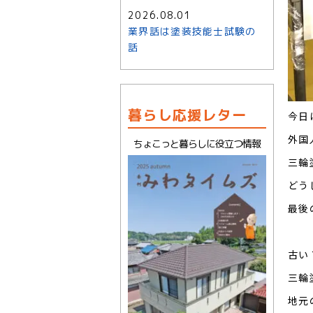
2026.08.01
業界話は塗装技能士試験の
話
暮らし応援レター
今日
外国
ちょこっと暮らしに役立つ情報
三輪
どう
最後
古い
三輪
地元