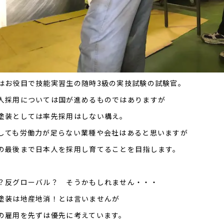
はお役目で技能実習生の随時3級の実技試験の試験官。
人採用については国が進めるものではありますが
塗装としては率先採用はしない構え。
しても労働力が足らない業種や会社はあると思いますが
の最後まで日本人を採用し育てることを目指します。
？反グローバル？ そうかもしれません・・・
塗装は地産地消！とは言いませんが
の雇用を先ずは優先に考えています。