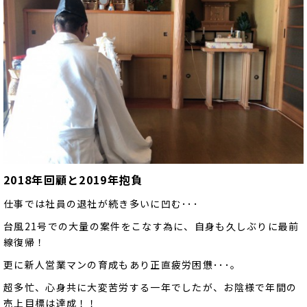
2018年回顧と2019年抱負
仕事では社員の退社が続き多いに凹む･･･
台風21号での大量の案件をこなす為に、自身も久しぶりに最前
線復帰！
更に新人営業マンの育成もあり正直疲労困憊･･･。
超多忙、心身共に大変苦労する一年でしたが、お陰様で年間の
売上目標は達成！！