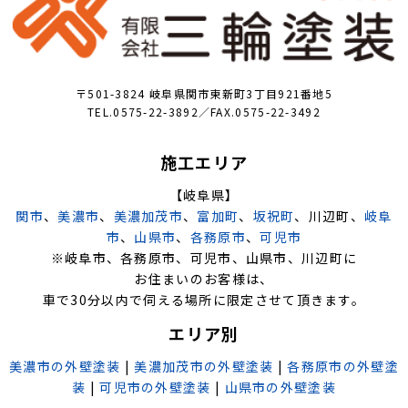
〒501-3824 岐阜県関市東新町3丁目921番地5
TEL.0575-22-3892／FAX.0575-22-3492
施工エリア
【岐阜県】
関市
、
美濃市
、
美濃加茂市
、
富加町
、
坂祝町
、川辺町、
岐阜
市
、
山県市
、
各務原市
、
可児市
※岐阜市、各務原市、可児市、山県市、川辺町に
お住まいのお客様は、
車で30分以内で伺える場所に限定させて頂きます。
エリア別
美濃市の外壁塗装
|
美濃加茂市の外壁塗装
|
各務原市の外壁塗
装
|
可児市の外壁塗装
|
山県市の外壁塗装