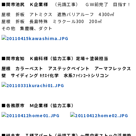
■関市池尻 Ｋ企業様
（元請工事） ＧＷ前完了 目指す！
屋根 折板 アトミクス 遮熱バリアルーフ 4300㎡
屋根 折板 長島特殊 ミラクール300 200㎡
その他 集塵機、ダクト
■関市倉知 Ｋ歯科様（協力工事）足場＋塗装担当
屋根 カラーベスト アステックペイント アーマフレックス
壁 サイディング ｷｸｽｲ化学 水系ﾌｧｲﾝｺｰﾄシリコン
■各務原市 Ｍ企業様（協力工事）
■岐阜市 Ｉ様アパート（元請工事）～国交省ストック活用助