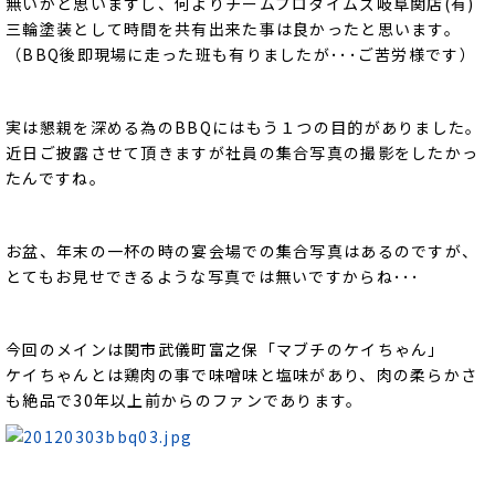
無いかと思いますし、何よりチームプロタイムズ岐阜関店(有)
三輪塗装として時間を共有出来た事は良かったと思います。
（BBQ後即現場に走った班も有りましたが･･･ご苦労様です）
実は懇親を深める為のBBQにはもう１つの目的がありました。
近日ご披露させて頂きますが社員の集合写真の撮影をしたかっ
たんですね。
お盆、年末の一杯の時の宴会場での集合写真はあるのですが、
とてもお見せできるような写真では無いですからね･･･
今回のメインは関市武儀町富之保「マブチのケイちゃん」
ケイちゃんとは鶏肉の事で味噌味と塩味があり、肉の柔らかさ
も絶品で30年以上前からのファンであります。