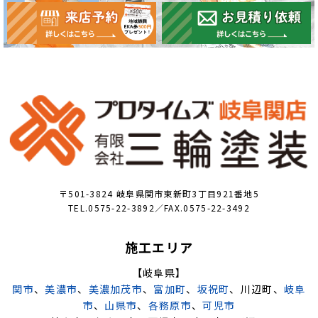
〒501-3824 岐阜県関市東新町3丁目921番地5
TEL.0575-22-3892／FAX.0575-22-3492
施工エリア
【岐阜県】
関市
、
美濃市
、
美濃加茂市
、
富加町
、
坂祝町
、川辺町、
岐阜
市
、
山県市
、
各務原市
、
可児市