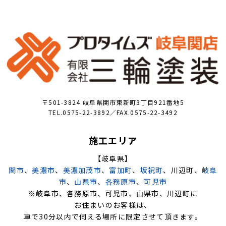
〒501-3824 岐阜県関市東新町3丁目921番地5
TEL.0575-22-3892／FAX.0575-22-3492
施工エリア
【岐阜県】
関市
、
美濃市
、
美濃加茂市
、
富加町
、
坂祝町
、川辺町、
岐阜
市
、
山県市
、
各務原市
、
可児市
※岐阜市、各務原市、可児市、山県市、川辺町に
お住まいのお客様は、
車で30分以内で伺える場所に限定させて頂きます。